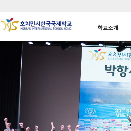
학교소개
학교장인사말
학생회장인사말
학교상징
학교연혁
학교 CI
교직원현황
학생현황
위치/전화
전경사진