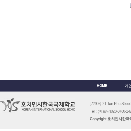
HOME
개
[72908] 21 Tan Phu St
Tel
: (베트남)028-3780-142
Copyright 호치민시한국국제학