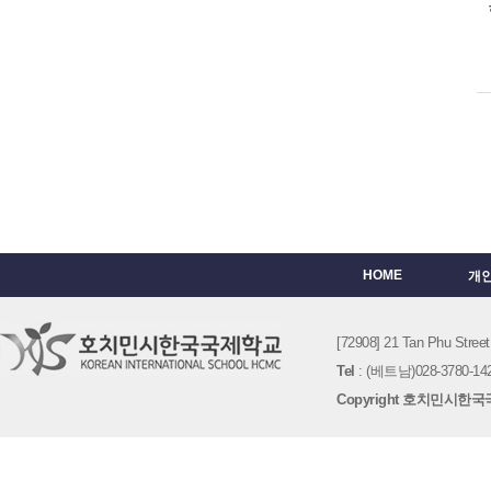
HOME
개
[72908] 21 Tan Phu St
Tel
: (베트남)028-3780-142
Copyright 호치민시한국국제학