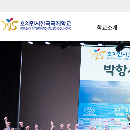
학교소개
학교장인사말
학생회장인사말
학교상징
학교연혁
학교 CI
교직원현황
학생현황
위치/전화
전경사진