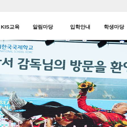
KIS교육
알림마당
입학안내
학생마당
교육목표
공지사항
전편입 전형 안내
학생생활규정
교육과정
가정통신문
전편입 공지사항
봉사활동
학사일정
납부금 안내
전-편입 서류양식
학교신문
일과시간표
주간학습안내
전출 안내
자율진로동아
재외교육기관장
스쿨버스 운행 안내
입학금/수업료
유초등 소식지
성과평가자료
급식안내
교복구입안내
서식자료실
정보공개
학부모방