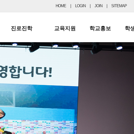
HOME
|
LOGIN
|
JOIN
|
SITEMAP
진로진학
교육지원
학교홍보
학
공지사항 및 입시자료
행정실
보도자료
초등
진로교육
학교 이사회
협력기관현황
중등
드림레터
학교운영위원회
포토갤러리
리
학교발전기금
학교 브로셔
학교건축기금
학교 홍보채널