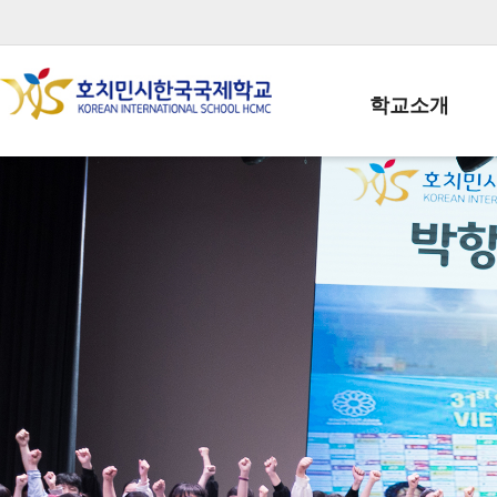
학교소개
학교장인사말
학생회장인사말
학교상징
학교연혁
학교 CI
교직원현황
학생현황
위치/전화
전경사진