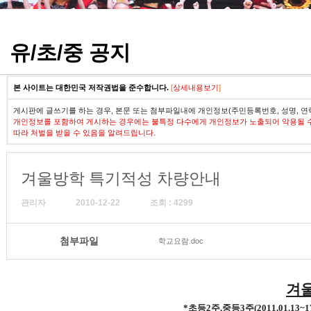
정기고사 기출문제
유/초/중 공지
본 사이트는 대한민국 저작권법을 준수합니다.
[
상세내용보기
]
게시판에 글쓰기를 하는 경우, 본문 또는 첨부파일내에 개인정보(주민등록번호, 성명, 연
개인정보를 포함하여 게시하는 경우에는 불특정 다수에게 개인정보가 노출되어 악용될 
따라 처벌을 받을 수 있음을 알려드립니다.
겨울방학 특기적성 차량안내
관리자
2010-12-22
조회 : 4299
첨부파일
학교요람.doc
겨울
*초등2주,중등3주(2011.01