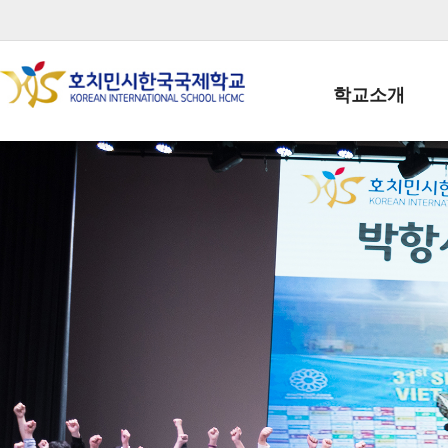
학교소개
학교장인사말
학생회장인사말
학교상징
학교연혁
학교 CI
교직원현황
학생현황
위치/전화
전경사진