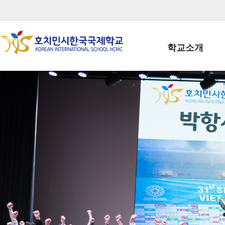
학교소개
학교장인사말
학생회장인사말
학교상징
학교연혁
학교 CI
교직원현황
학생현황
위치/전화
전경사진