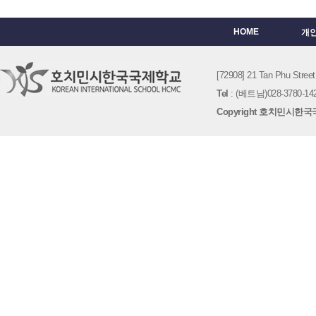
HOME
개
[72908] 21 Tan Phu St
Tel
: (베트남)028-3780-142
Copyright 호치민시한국국제학