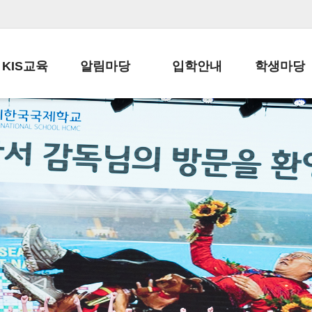
KIS교육
알림마당
입학안내
학생마당
교육목표
공지사항
전편입 전형 안내
학생생활규정
교육과정
가정통신문
전편입 공지사항
봉사활동
학사일정
납부금 안내
전-편입 서류양식
학교신문
일과시간표
주간학습안내
전출 안내
자율진로동아
재외교육기관장
스쿨버스 운행 안내
입학금/수업료
유초등 소식지
성과평가자료
급식안내
교복구입안내
서식자료실
정보공개
학부모방