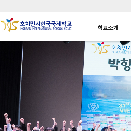
학교소개
학교장인사말
학생회장인사말
학교상징
학교연혁
학교 CI
교직원현황
학생현황
위치/전화
전경사진