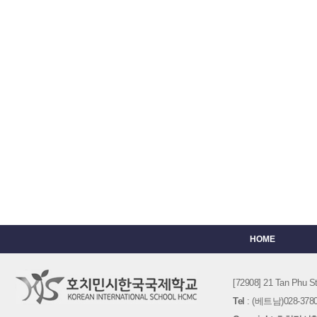
HOME
[72908] 21 Tan Phu
Tel
: (베트남)028-3780-