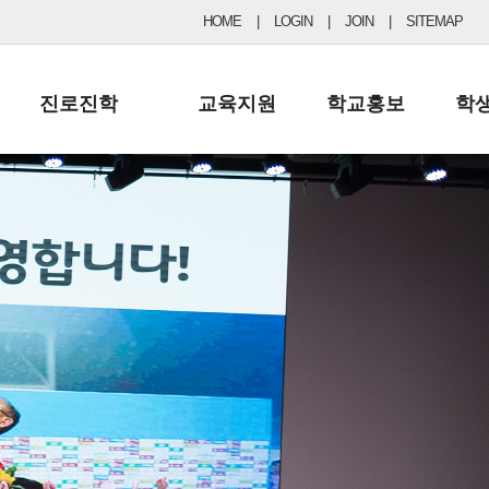
HOME
|
LOGIN
|
JOIN
|
SITEMAP
진로진학
교육지원
학교홍보
학
공지사항 및 입시자료
행정실
보도자료
초등
진로교육
학교 이사회
협력기관현황
중등
드림레터
학교운영위원회
포토갤러리
리
학교발전기금
학교 브로셔
학교건축기금
학교 홍보채널