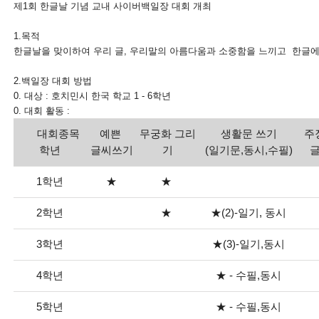
제1회 한글날 기념 교내 사이버백일장 대회 개최
1.목적
한글날을 맞이하여 우리 글, 우리말의 아름다움과 소중함을 느끼고 한글에 
2.백일장 대회 방법
0. 대상 : 호치민시 한국 학교 1 - 6학년
0. 대회 활동 :
대회종목
예쁜
무궁화 그리
생활문 쓰기
주
학년
글씨쓰기
기
(일기문,동시,수필)
글
1학년
★
★
2학년
★
★(2)-일기, 동시
3학년
★(3)-일기,동시
4학년
★ - 수필,동시
5학년
★ - 수필,동시