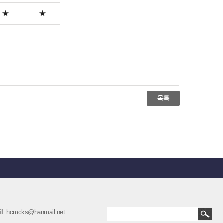
★
★
l
: hcmcks@hanmail.net