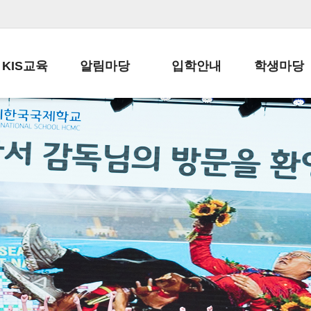
KIS교육
알림마당
입학안내
학생마당
교육목표
공지사항
전편입 전형 안내
학생생활규정
교육과정
가정통신문
전편입 공지사항
봉사활동
학사일정
납부금 안내
전-편입 서류양식
학교신문
일과시간표
주간학습안내
전출 안내
자율진로동아
재외교육기관장
스쿨버스 운행 안내
입학금/수업료
유초등 소식지
성과평가자료
급식안내
교복구입안내
서식자료실
정보공개
학부모방