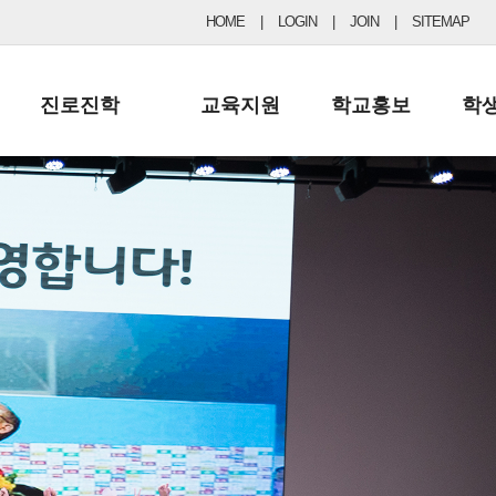
HOME
|
LOGIN
|
JOIN
|
SITEMAP
진로진학
교육지원
학교홍보
학
공지사항 및 입시자료
행정실
보도자료
초등
진로교육
학교 이사회
협력기관현황
중등
드림레터
학교운영위원회
포토갤러리
리
학교발전기금
학교 브로셔
학교건축기금
학교 홍보채널