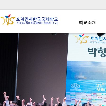
학교소개
학교장인사말
학생회장인사말
학교상징
학교연혁
학교 CI
교직원현황
학생현황
위치/전화
전경사진