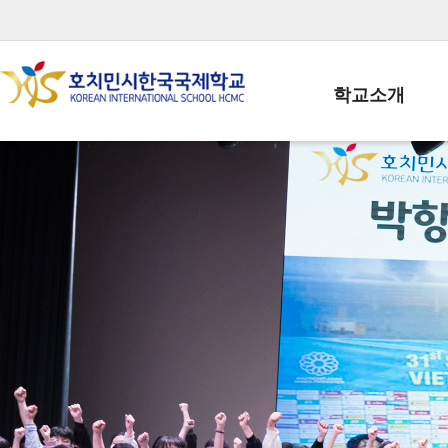
학교소개
학교장인사말
학생회장인사말
학교상징
학교연혁
학교 CI
교직원현황
학생현황
위치/전화
전경사진