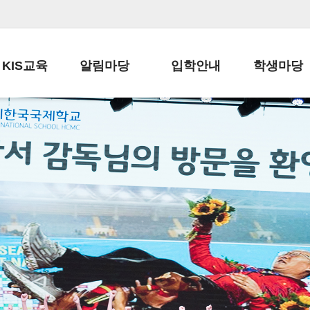
KIS교육
알림마당
입학안내
학생마당
교육목표
공지사항
전편입 전형 안내
학생생활규정
교육과정
가정통신문
전편입 공지사항
봉사활동
학사일정
납부금 안내
전-편입 서류양식
학교신문
일과시간표
주간학습안내
전출 안내
자율진로동아
재외교육기관장
스쿨버스 운행 안내
입학금/수업료
유초등 소식지
성과평가자료
급식안내
교복구입안내
서식자료실
정보공개
학부모방