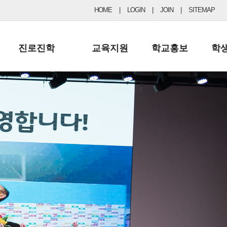
HOME
|
LOGIN
|
JOIN
|
SITEMAP
진로진학
교육지원
학교홍보
학
공지사항 및 입시자료
행정실
보도자료
초등
진로교육
학교 이사회
협력기관현황
중등
드림레터
학교운영위원회
포토갤러리
리
학교발전기금
학교 브로셔
학교건축기금
학교 홍보채널