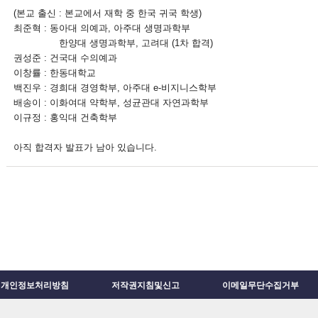
(본교 출신 : 본교에서 재학 중 한국 귀국 학생)
최준혁 : 동아대 의예과, 아주대 생명과학부
한양대 생명과학부, 고려대 (1차 합격)
권성준 : 건국대 수의예과
이창률 : 한동대학교
백진우 : 경희대 경영학부, 아주대 e-비지니스학부
배송이 : 이화여대 약학부, 성균관대 자연과학부
이규정 : 홍익대 건축학부
아직 합격자 발표가 남아 있습니다.
개인정보처리방침
저작권지침및신고
이메일무단수집거부