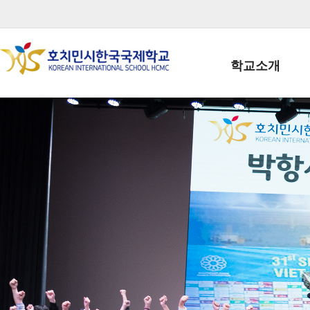
학교소개
학교장인사말
학생회장인사말
학교상징
학교연혁
학교 CI
교직원현황
학생현황
위치/전화
전경사진