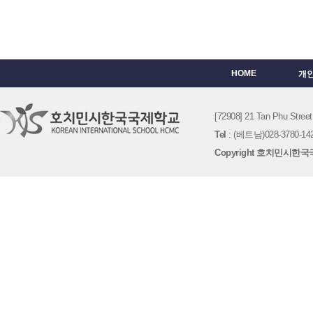
HOME
개
[72908] 21 Tan Phu St
Tel
: (베트남)028-3780-142
Copyright 호치민시한국국제학