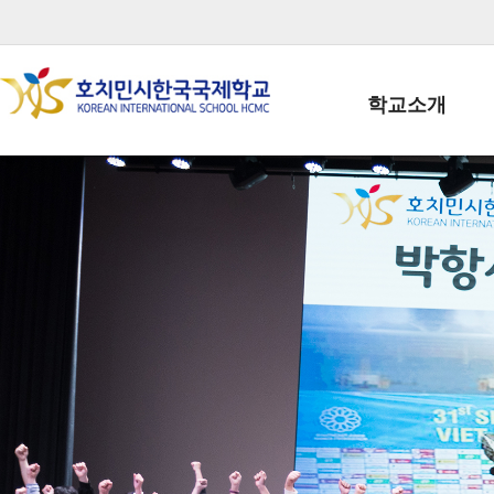
학교소개
학교장인사말
학생회장인사말
학교상징
학교연혁
학교 CI
교직원현황
학생현황
위치/전화
전경사진