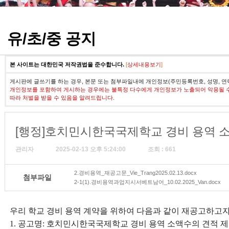
정기고사 기출문제
유/초/중 공지
본 사이트는 대한민국 저작권법을 준수합니다.
[
상세내용보기
]
게시판에 글쓰기를 하는 경우, 본문 또는 첨부파일내에 개인정보(주민등록번호, 성명, 연
개인정보를 포함하여 게시하는 경우에는 불특정 다수에게 개인정보가 노출되어 악용될 
따라 처벌을 받을 수 있음을 알려드립니다.
[행정]호치민시한국국제학교 경비 용역 
관리자
2025-02-13 오후 5:24:00
조회 : 661
2.경비용역_재공고문_Vie_Trang2025.02.13.docx
첨부파일
2-1(1).경비용역과업지시서베트남어_10.02.2025_Van.docx
우리 학교 경비 용역 계약을 위하여 다음과 같이 재공고하고
1
.
공고명
:
호치민시한국국제학교 경비 용역 소액수의 견적 제