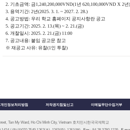
2
.
기초금액
:
금
1,240,200,000VND(1
년
620,100,000VND X 2
년
3
.
용역기간
: 2
년
(2025. 3. 1. ~ 2027. 2. 28.)
4.
공고방법
:
우리 학교 홈페이지 공지사항란 공고
5
.
공고기간
: 2025. 2. 13.(
목
) ~ 2. 21.(
금
)
6
.
개찰일시
: 2025. 2. 21.(
금
) 11:00
7
.
공고내용
:
붙임 공고문 참고
※ 재공고 사유: 유찰(1인 투찰)
개인정보처리방침
저작권지침및신고
이메일무단수집거부
 Street, Tan My Ward, Ho Chi Minh City, Vietnam 호치민시한국국제학교
1424 / (한국)070-7549-1262(초), 1263(중), 1261(행)
Fax
: 84-28-3780-1229
E-mai