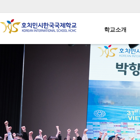
학교소개
학교장인사말
학생회장인사말
학교상징
학교연혁
학교 CI
교직원현황
학생현황
위치/전화
전경사진