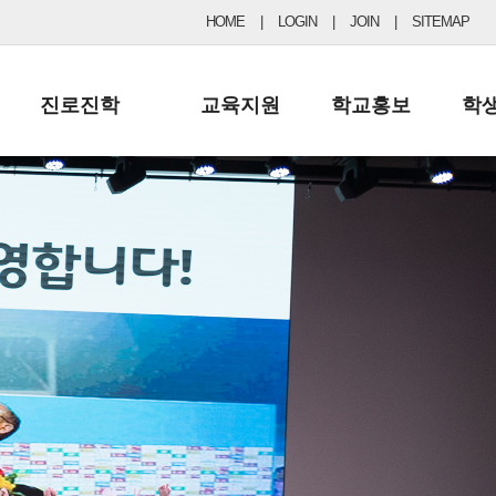
HOME
|
LOGIN
|
JOIN
|
SITEMAP
진로진학
교육지원
학교홍보
학
공지사항 및 입시자료
행정실
보도자료
초등
진로교육
학교 이사회
협력기관현황
중등
드림레터
학교운영위원회
포토갤러리
리
학교발전기금
학교 브로셔
학교건축기금
학교 홍보채널