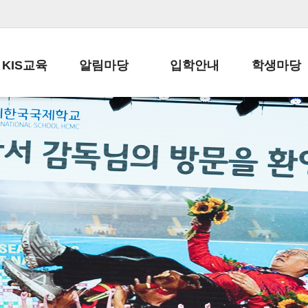
KIS교육
알림마당
입학안내
학생마당
교육목표
공지사항
전편입 전형 안내
학생생활규정
교육과정
가정통신문
전편입 공지사항
봉사활동
학사일정
납부금 안내
전-편입 서류양식
학교신문
일과시간표
주간학습안내
전출 안내
자율진로동아
재외교육기관장
스쿨버스 운행 안내
입학금/수업료
유초등 소식지
성과평가자료
급식안내
교복구입안내
서식자료실
정보공개
학부모방