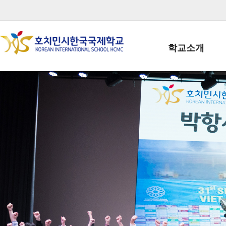
학교소개
학교장인사말
학생회장인사말
학교상징
학교연혁
학교 CI
교직원현황
학생현황
위치/전화
전경사진