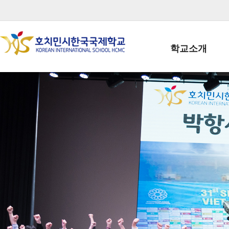
학교소개
학교장인사말
학생회장인사말
학교상징
학교연혁
학교 CI
교직원현황
학생현황
위치/전화
전경사진