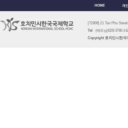
HOME
개
[72908] 21 Tan Phu St
Tel
: (베트남)028-3780-142
Copyright 호치민시한국국제학