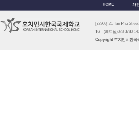
HOME
개
[72908] 21 Tan Phu St
Tel
: (베트남)028-3780-142
Copyright 호치민시한국국제학