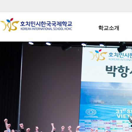
학교소개
학교장인사말
학생회장인사말
학교상징
학교연혁
학교 CI
교직원현황
학생현황
위치/전화
전경사진