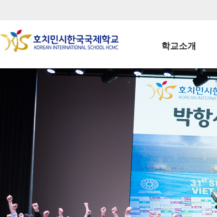
학교소개
학교장인사말
학생회장인사말
학교상징
학교연혁
학교 CI
교직원현황
학생현황
위치/전화
전경사진