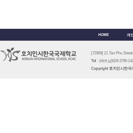
HOME
개
[72908] 21 Tan Phu St
Tel
: (베트남)028-3780-142
Copyright 호치민시한국국제학