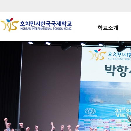
학교소개
학교장인사말
학생회장인사말
학교상징
학교연혁
학교 CI
교직원현황
학생현황
위치/전화
전경사진