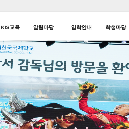
KIS교육
알림마당
입학안내
학생마당
교육목표
공지사항
전편입 전형 안내
학생생활규정
교육과정
가정통신문
전편입 공지사항
봉사활동
학사일정
납부금 안내
전-편입 서류양식
학교신문
일과시간표
주간학습안내
전출 안내
자율진로동아
재외교육기관장
스쿨버스 운행 안내
입학금/수업료
유초등 소식지
성과평가자료
급식안내
교복구입안내
서식자료실
정보공개
학부모방