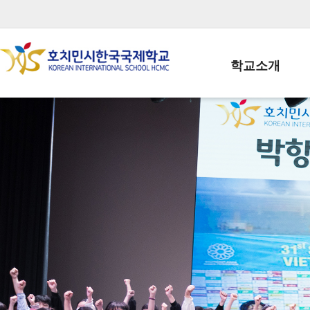
학교소개
학교장인사말
학생회장인사말
학교상징
학교연혁
학교 CI
교직원현황
학생현황
위치/전화
전경사진