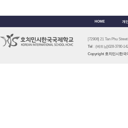
HOME
개
[72908] 21 Tan Phu St
Tel
: (베트남)028-3780-142
Copyright 호치민시한국국제학