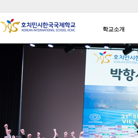
학교소개
학교장인사말
학생회장인사말
학교상징
학교연혁
학교 CI
교직원현황
학생현황
위치/전화
전경사진