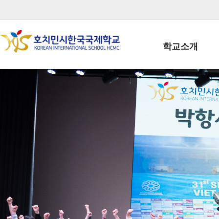
학교소개
학교장인사말
학생회장인사말
학교상징
학교연혁
학교 CI
교직원현황
학생현황
위치/전화
전경사진