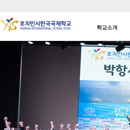
학교소개
학교장인사말
학생회장인사말
학교상징
학교연혁
학교 CI
교직원현황
학생현황
위치/전화
전경사진