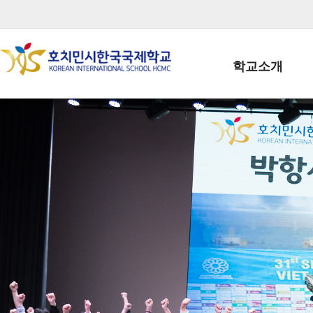
학교소개
학교장인사말
학생회장인사말
학교상징
학교연혁
학교 CI
교직원현황
학생현황
위치/전화
전경사진