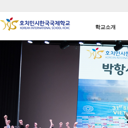
학교소개
학교장인사말
학생회장인사말
학교상징
학교연혁
학교 CI
교직원현황
학생현황
위치/전화
전경사진