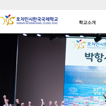
학교소개
학교장인사말
학생회장인사말
학교상징
학교연혁
학교 CI
교직원현황
학생현황
위치/전화
전경사진