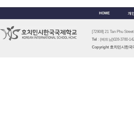
HOME
개
[72908] 21 Tan Phu St
Tel
: (베트남)028-3780-142
Copyright 호치민시한국국제학