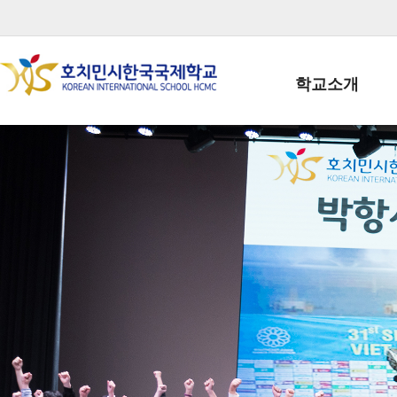
학교소개
학교장인사말
학생회장인사말
학교상징
학교연혁
학교 CI
교직원현황
학생현황
위치/전화
전경사진