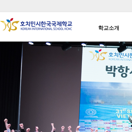
학교소개
학교장인사말
학생회장인사말
학교상징
학교연혁
학교 CI
교직원현황
학생현황
위치/전화
전경사진