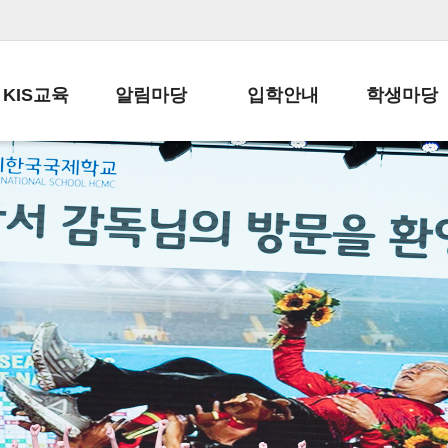
KIS교육
알림마당
입학안내
학생마당
교육목표
공지사항
전편입 전형 안내
학생생활규정
교육과정
가정통신문
전편입 공지사항
봉사활동
학사일정
납부금 안내
전-편입 서류양식
학교신문
일과시간표
주간학습안내
전출 안내
자율진로동아
재외교육기관장
스쿨버스 운행 안내
입학금/수업료
유초등 소식지
성과평가자료
급식안내
교복구입안내
서식자료실
정보공개
학부모방