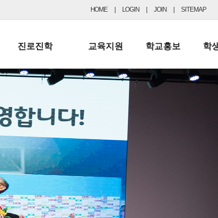
HOME
|
LOGIN
|
JOIN
|
SITEMAP
진로진학
교육지원
학교홍보
학
공지사항 및 입시자료
행정실
보도자료
초등
진로교육
학교 이사회
협력기관현황
중등
드림레터
학교운영위원회
포토갤러리
리
학교발전기금
학교 브로셔
학교건축기금
학교 홍보채널