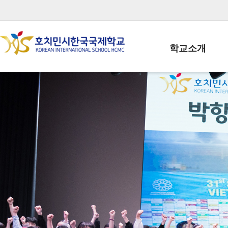
학교소개
학교장인사말
학생회장인사말
학교상징
학교연혁
학교 CI
교직원현황
학생현황
위치/전화
전경사진