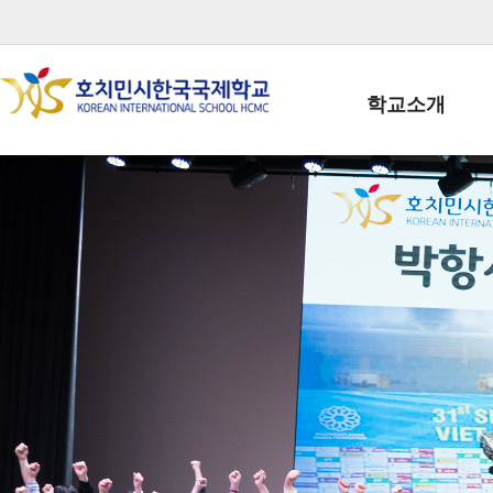
학교소개
학교장인사말
학생회장인사말
학교상징
학교연혁
학교 CI
교직원현황
학생현황
위치/전화
전경사진