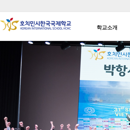
학교소개
학교장인사말
학생회장인사말
학교상징
학교연혁
학교 CI
교직원현황
학생현황
위치/전화
전경사진