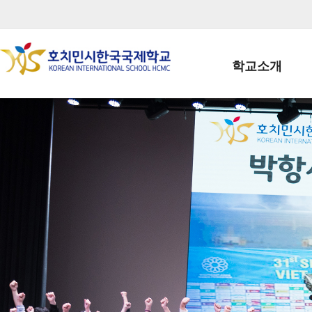
학교소개
학교장인사말
학생회장인사말
학교상징
학교연혁
학교 CI
교직원현황
학생현황
위치/전화
전경사진