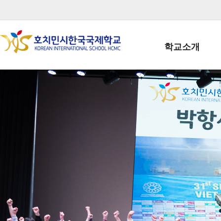
학교소개
학교장인사말
학생회장인사말
학교상징
학교연혁
학교 CI
교직원현황
학생현황
위치/전화
전경사진