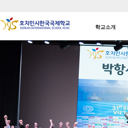
학교소개
학교장인사말
학생회장인사말
학교상징
학교연혁
학교 CI
교직원현황
학생현황
위치/전화
전경사진