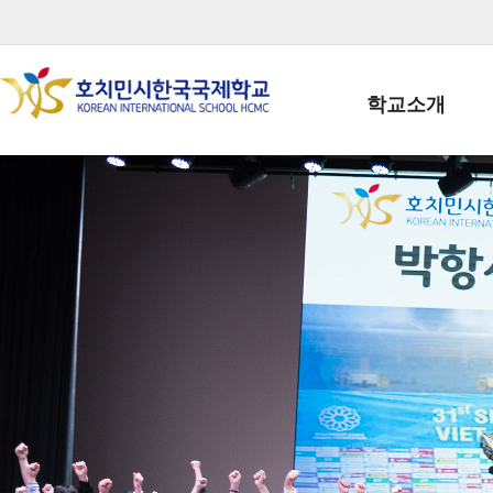
학교소개
학교장인사말
학생회장인사말
학교상징
학교연혁
학교 CI
교직원현황
학생현황
위치/전화
전경사진