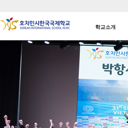
학교소개
학교장인사말
학생회장인사말
학교상징
학교연혁
학교 CI
교직원현황
학생현황
위치/전화
전경사진