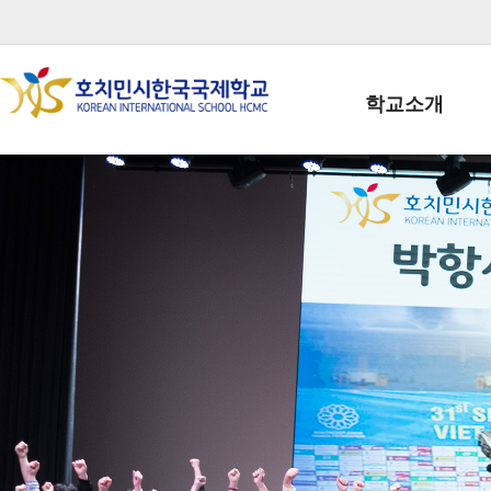
학교소개
학교장인사말
학생회장인사말
학교상징
학교연혁
학교 CI
교직원현황
학생현황
위치/전화
전경사진