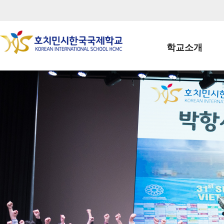
학교소개
학교장인사말
학생회장인사말
학교상징
학교연혁
학교 CI
교직원현황
학생현황
위치/전화
전경사진