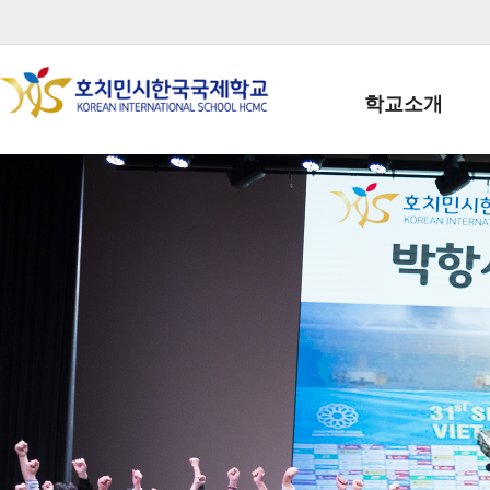
학교소개
학교장인사말
학생회장인사말
학교상징
학교연혁
학교 CI
교직원현황
학생현황
위치/전화
전경사진