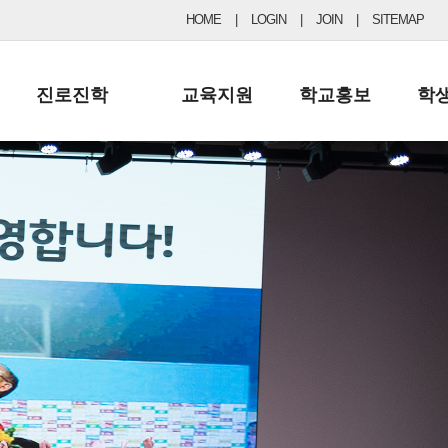
HOME
|
LOGIN
|
JOIN
|
SITEMAP
진로진학
교육지원
학교홍보
학
공지사항 및 입시자료
행정실
보도자료
초등
진로교육
학교 이사회
협력기관현황
중등
드림레터
학교운영위원회
포토갤러리
리
학교발전기금
학교 브로셔
학교건축기금
학교 홍보채널