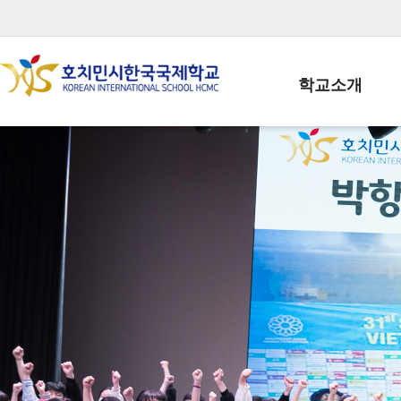
학교소개
학교장인사말
학생회장인사말
학교상징
학교연혁
학교 CI
교직원현황
학생현황
위치/전화
전경사진