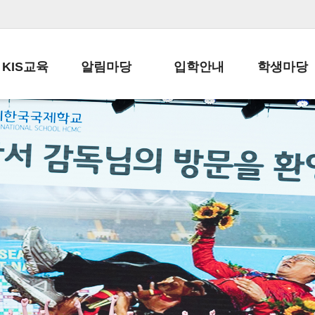
KIS교육
알림마당
입학안내
학생마당
교육목표
공지사항
전편입 전형 안내
학생생활규정
교육과정
가정통신문
전편입 공지사항
봉사활동
학사일정
납부금 안내
전-편입 서류양식
학교신문
일과시간표
주간학습안내
전출 안내
자율진로동아
재외교육기관장
스쿨버스 운행 안내
입학금/수업료
유초등 소식지
성과평가자료
급식안내
교복구입안내
서식자료실
정보공개
학부모방