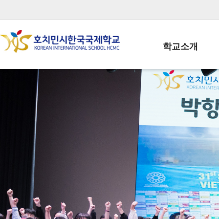
학교소개
학교장인사말
학생회장인사말
학교상징
학교연혁
학교 CI
교직원현황
학생현황
위치/전화
전경사진