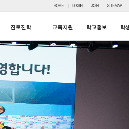
HOME
|
LOGIN
|
JOIN
|
SITEMAP
진로진학
교육지원
학교홍보
학
공지사항 및 입시자료
행정실
보도자료
초등
진로교육
학교 이사회
협력기관현황
중등
드림레터
학교운영위원회
포토갤러리
리
학교발전기금
학교 브로셔
학교건축기금
학교 홍보채널