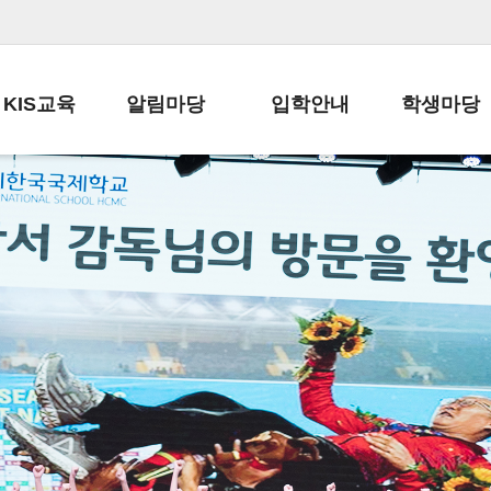
KIS교육
알림마당
입학안내
학생마당
교육목표
공지사항
전편입 전형 안내
학생생활규정
교육과정
가정통신문
전편입 공지사항
봉사활동
학사일정
납부금 안내
전-편입 서류양식
학교신문
일과시간표
주간학습안내
전출 안내
자율진로동아
재외교육기관장
스쿨버스 운행 안내
입학금/수업료
유초등 소식지
성과평가자료
급식안내
교복구입안내
서식자료실
정보공개
학부모방