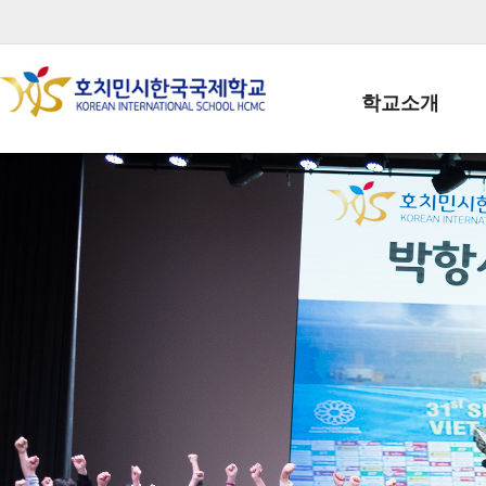
학교소개
학교장인사말
학생회장인사말
학교상징
학교연혁
학교 CI
교직원현황
학생현황
위치/전화
전경사진