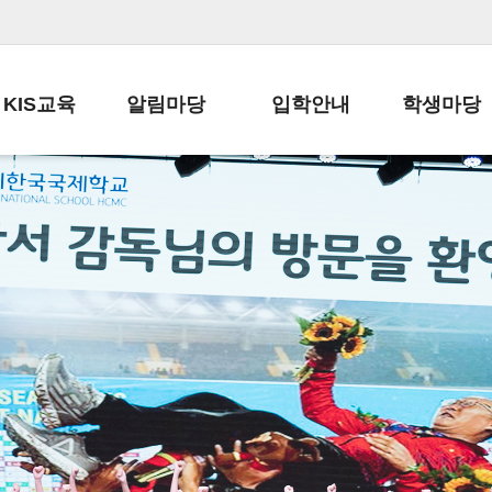
KIS교육
알림마당
입학안내
학생마당
교육목표
공지사항
전편입 전형 안내
학생생활규정
교육과정
가정통신문
전편입 공지사항
봉사활동
학사일정
납부금 안내
전-편입 서류양식
학교신문
일과시간표
주간학습안내
전출 안내
자율진로동아
재외교육기관장
스쿨버스 운행 안내
입학금/수업료
유초등 소식지
성과평가자료
급식안내
교복구입안내
서식자료실
정보공개
학부모방