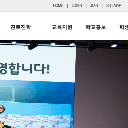
HOME
|
LOGIN
|
JOIN
|
SITEMAP
진로진학
교육지원
학교홍보
학
공지사항 및 입시자료
행정실
보도자료
초등
진로교육
학교 이사회
협력기관현황
중등
드림레터
학교운영위원회
포토갤러리
리
학교발전기금
학교 브로셔
학교건축기금
학교 홍보채널