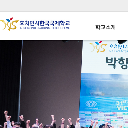
학교소개
학교장인사말
학생회장인사말
학교상징
학교연혁
학교 CI
교직원현황
학생현황
위치/전화
전경사진