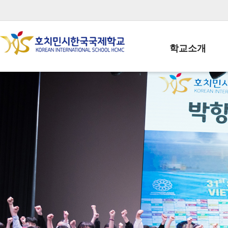
학교소개
학교장인사말
학생회장인사말
학교상징
학교연혁
학교 CI
교직원현황
학생현황
위치/전화
전경사진