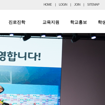
HOME
|
LOGIN
|
JOIN
|
SITEMAP
진로진학
교육지원
학교홍보
학
공지사항 및 입시자료
행정실
보도자료
초등
진로교육
학교 이사회
협력기관현황
중등
드림레터
학교운영위원회
포토갤러리
리
학교발전기금
학교 브로셔
학교건축기금
학교 홍보채널