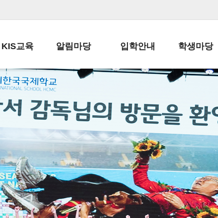
KIS교육
알림마당
입학안내
학생마당
교육목표
공지사항
전편입 전형 안내
학생생활규정
교육과정
가정통신문
전편입 공지사항
봉사활동
학사일정
납부금 안내
전-편입 서류양식
학교신문
일과시간표
주간학습안내
전출 안내
자율진로동아
재외교육기관장
스쿨버스 운행 안내
입학금/수업료
유초등 소식지
성과평가자료
급식안내
교복구입안내
서식자료실
정보공개
학부모방