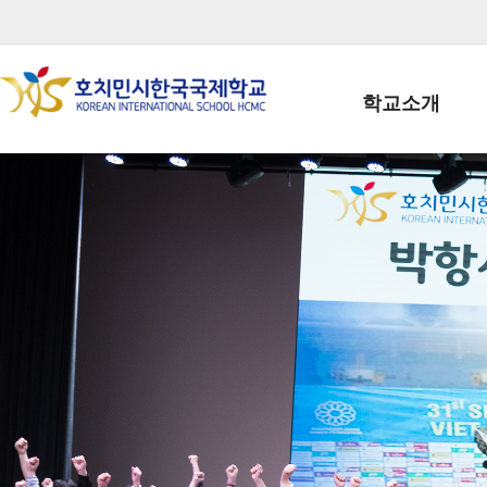
학교소개
학교장인사말
학생회장인사말
학교상징
학교연혁
학교 CI
교직원현황
학생현황
위치/전화
전경사진