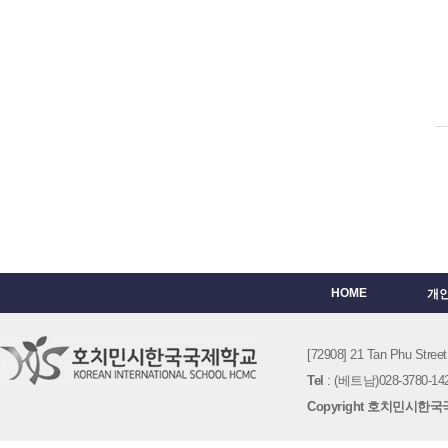
HOME
개
[72908] 21 Tan Phu St
Tel
: (베트남)028-3780-142
Copyright 호치민시한국국제학