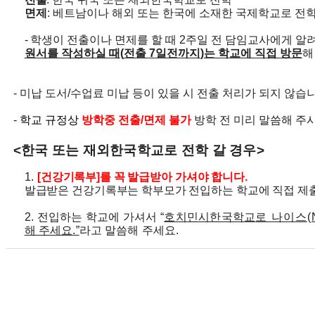
면제
:
베트남이나 해외 또는 한국에 소재한 국제학교로 전
-
학생이
전출이나 면제를 할 때
2
주일 전 담임교사에게 알
원서를 작성하실 때
(
전출
7
일전까지
)
는 학교에 직접 방문
해
- 미납 도서
/
수업료 미납 등이 있을 시 전출 처리가 되지 않습
-
학교 규정상
방학중 전출
/
면제 불가
방학 전 미리 말씀해 주
<
한국 또는 재외한국학교로 전학 갈 경우
>
1.
[
건강기록부
]
를 꼭 발급받아 가셔야 합니다
.
발급받은 건강기록부는 학부모가 전입하는 학교에 직접 제
2.
전입하는 학교에 가셔서
“
호치민시한국학교
로 나이스
(
해 주세요
.”
라고 말씀해 주세요
.