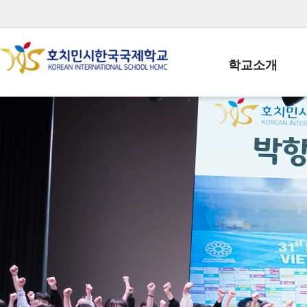
학교소개
학교장인사말
학생회장인사말
학교상징
학교연혁
학교 CI
교직원현황
학생현황
위치/전화
전경사진