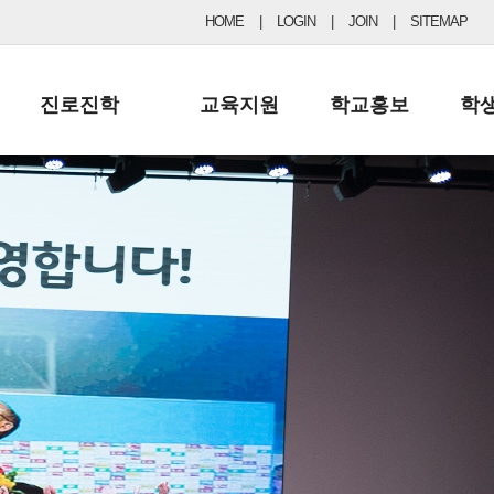
HOME
|
LOGIN
|
JOIN
|
SITEMAP
진로진학
교육지원
학교홍보
학
공지사항 및 입시자료
행정실
보도자료
초등
진로교육
학교 이사회
협력기관현황
중등
드림레터
학교운영위원회
포토갤러리
리
학교발전기금
학교 브로셔
학교건축기금
학교 홍보채널