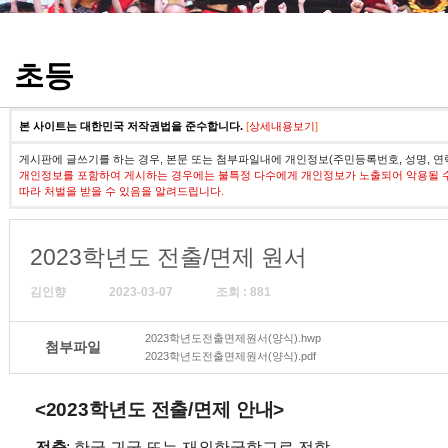
정기고사 기출문제
초등
본 사이트는 대한민국 저작권법을 준수합니다.
[
상세내용보기
]
게시판에 글쓰기를 하는 경우, 본문 또는 첨부파일내에 개인정보(주민등록번호, 성명, 연
개인정보를 포함하여 게시하는 경우에는 불특정 다수에게 개인정보가 노출되어 악용될 
따라 처벌을 받을 수 있음을 알려드립니다.
2023학년도 전출/면제 원서
김인향
2023-03-07
조회 : 881
2023학년도전출면제원서(양식).hwp
첨부파일
2023학년도전출면제원서(양식).pdf
<2023
학년도 전출
/
면제 안내
>
전출
:
한국 귀국 또는 재외한국학교로 전학