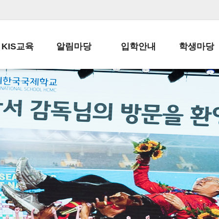
KIS교육
알림마당
입학안내
학생마당
교육목표
공지사항
전편입 전형 안내
학생생활규정
교육과정
가정통신문
전편입 공지사항
봉사활동
학사일정
납부금 안내
전-편입 서류양식
학교신문
일과시간표
주간학습안내
전출 안내
자율진로동아
재외교육기관장
스쿨버스 운행 안내
입학금/수업료
유초등 소식지
성과평가자료
급식안내
교복구입안내
서식자료실
정보공개
학부모방