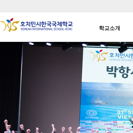
학교소개
학교장인사말
학생회장인사말
학교상징
학교연혁
학교 CI
교직원현황
학생현황
위치/전화
전경사진