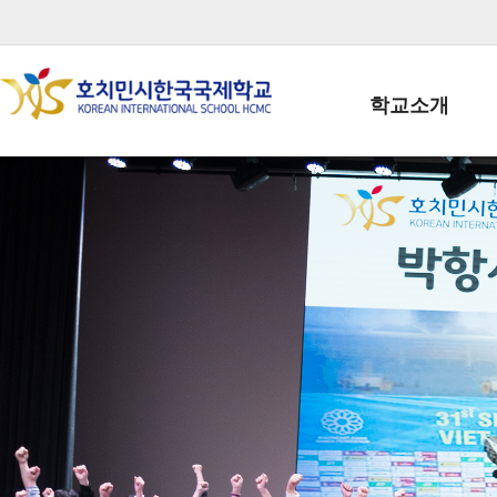
학교소개
학교장인사말
학생회장인사말
학교상징
학교연혁
학교 CI
교직원현황
학생현황
위치/전화
전경사진