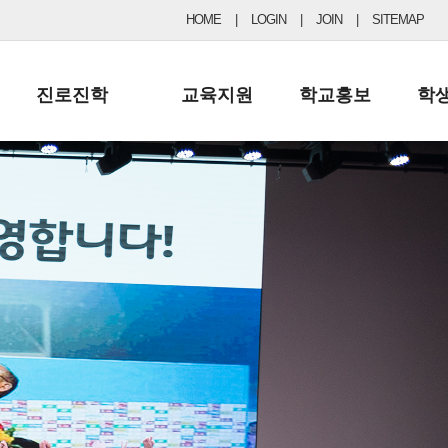
HOME
|
LOGIN
|
JOIN
|
SITEMAP
진로진학
교육지원
학교홍보
학
공지사항 및 입시자료
행정실
보도자료
초등
진로교육
학교 이사회
협력기관현황
중등
드림레터
학교운영위원회
포토갤러리
리
학교발전기금
학교 브로셔
학교건축기금
학교 홍보채널