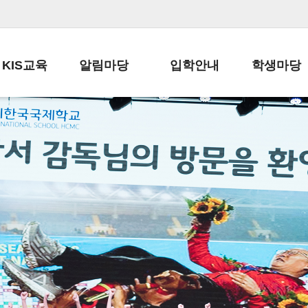
KIS교육
알림마당
입학안내
학생마당
교육목표
공지사항
전편입 전형 안내
학생생활규정
교육과정
가정통신문
전편입 공지사항
봉사활동
학사일정
납부금 안내
전-편입 서류양식
학교신문
일과시간표
주간학습안내
전출 안내
자율진로동아
재외교육기관장
스쿨버스 운행 안내
입학금/수업료
유초등 소식지
성과평가자료
급식안내
교복구입안내
서식자료실
정보공개
학부모방