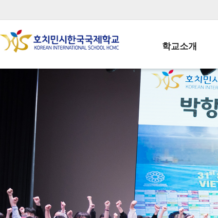
학교소개
학교장인사말
학생회장인사말
학교상징
학교연혁
학교 CI
교직원현황
학생현황
위치/전화
전경사진