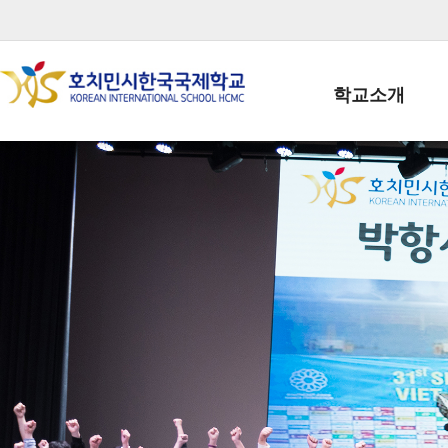
학교소개
학교장인사말
학생회장인사말
학교상징
학교연혁
학교 CI
교직원현황
학생현황
위치/전화
전경사진