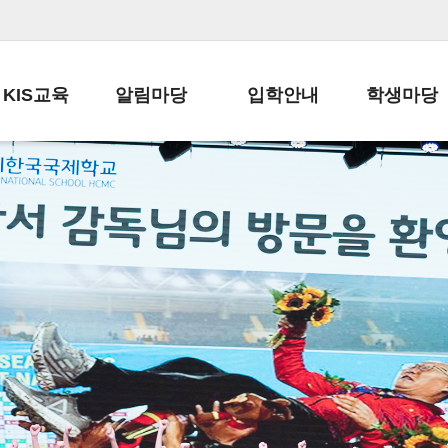
KIS교육
알림마당
입학안내
학생마당
교육목표
공지사항
전편입 전형 안내
학생생활규정
교육과정
가정통신문
전편입 공지사항
봉사활동
학사일정
납부금 안내
전-편입 서류양식
학교신문
일과시간표
주간학습안내
전출 안내
자율진로동아
재외교육기관장
스쿨버스 운행 안내
입학금/수업료
유초등 소식지
성과평가자료
급식안내
교복구입안내
서식자료실
정보공개
학부모방