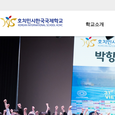
학교소개
학교장인사말
학생회장인사말
학교상징
학교연혁
학교 CI
교직원현황
학생현황
위치/전화
전경사진