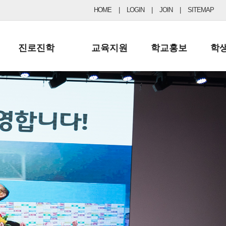
HOME
|
LOGIN
|
JOIN
|
SITEMAP
진로진학
교육지원
학교홍보
학
공지사항 및 입시자료
행정실
보도자료
초등
진로교육
학교 이사회
협력기관현황
중등
드림레터
학교운영위원회
포토갤러리
리
학교발전기금
학교 브로셔
학교건축기금
학교 홍보채널