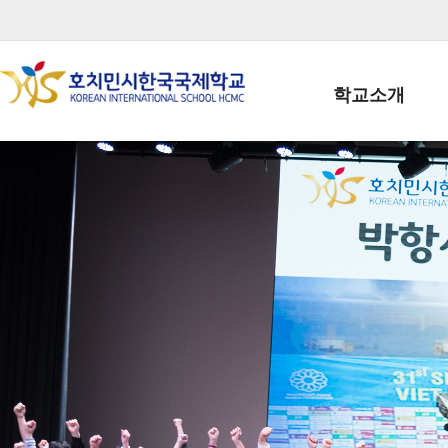
학교소개
학교장인사말
학생회장인사말
학교상징
학교연혁
학교 CI
교직원현황
학생현황
위치/전화
전경사진