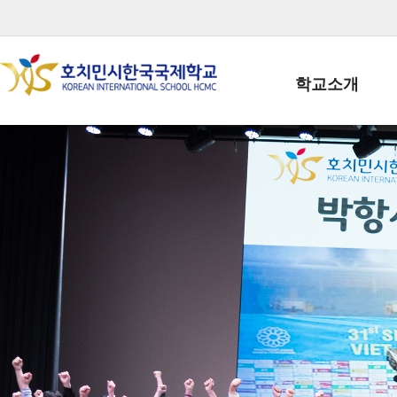
학교소개
학교장인사말
학생회장인사말
학교상징
학교연혁
학교 CI
교직원현황
학생현황
위치/전화
전경사진